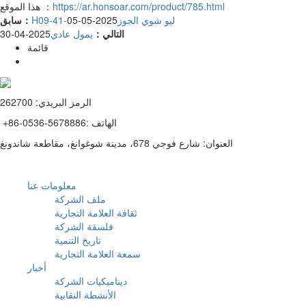
https://ar.honsoar.com/product/785.html
هذا الموقع ：
H09-41-ليو شوي الجوز
2025-05-05
سابق：
التالي：
يمول عادي
2025-04-30
قائمة
الرمز البريدي: 262700
+86-0536-5678886: الهاتف
العنوان: شارع فوجي 678، مدينة شوغوانغ، مقاطعة شاندونغ
معلومات عنا
ملف الشركة
ثقافة العلامة التجارية
فلسفة الشركة
تاريخ التنمية
سمعة العلامة التجارية
أخبار
ديناميكيات الشركة
الأنشطة النقابية