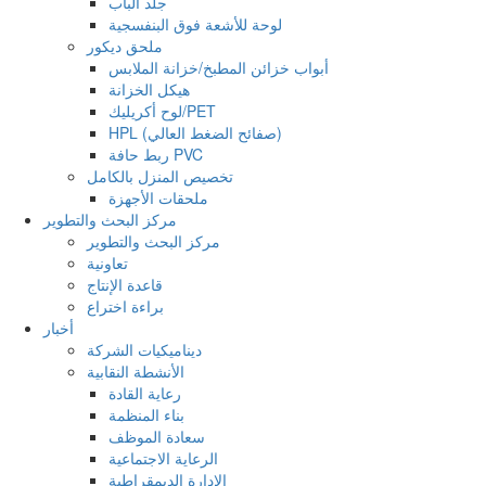
جلد الباب
لوحة للأشعة فوق البنفسجية
ملحق ديكور
أبواب خزائن المطبخ/خزانة الملابس
هيكل الخزانة
لوح أكريليك/PET
HPL (صفائح الضغط العالي)
ربط حافة PVC
تخصيص المنزل بالكامل
ملحقات الأجهزة
مركز البحث والتطوير
مركز البحث والتطوير
تعاونية
قاعدة الإنتاج
براءة اختراع
أخبار
ديناميكيات الشركة
الأنشطة النقابية
رعاية القادة
بناء المنظمة
سعادة الموظف
الرعاية الاجتماعية
الإدارة الديمقراطية