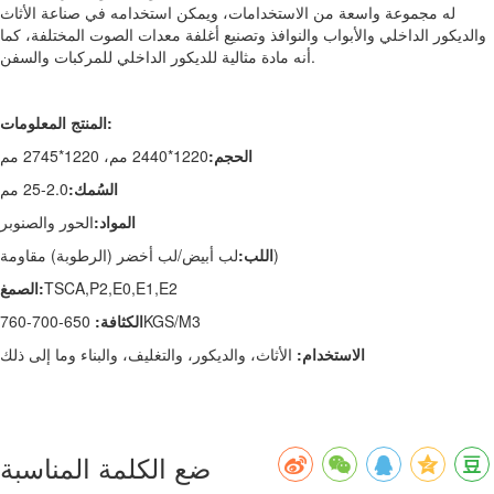
له مجموعة واسعة من الاستخدامات، ويمكن استخدامه في صناعة الأثاث
والديكور الداخلي والأبواب والنوافذ وتصنيع أغلفة معدات الصوت المختلفة، كما
أنه مادة مثالية للديكور الداخلي للمركبات والسفن.
المنتج المعلومات:
الحجم:
1220*2440 مم، 1220*2745 مم
السُمك:
2.0-25 مم
المواد:
الحور والصنوبر
لب أبيض/لب أخضر (الرطوبة) مقاومة)
اللب:
TSCA,P2,E0,E1,E2
الصمغ:
650-700-760KGS/M3
الكثافة:
الاستخدام:
الأثاث، والديكور، والتغليف، والبناء وما إلى ذلك
ضع الكلمة المناسبة