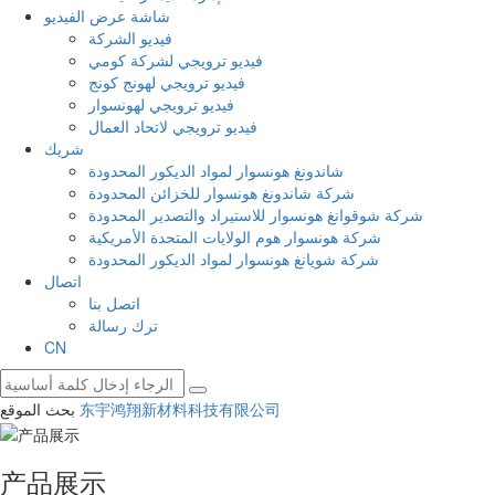
شاشة عرض الفيديو
فيديو الشركة
فيديو ترويجي لشركة كومي
فيديو ترويجي لهونج كونج
فيديو ترويجي لهونسوار
فيديو ترويجي لاتحاد العمال
شريك
شاندونغ هونسوار لمواد الديكور المحدودة
شركة شاندونغ هونسوار للخزائن المحدودة
شركة شوقوانغ هونسوار للاستيراد والتصدير المحدودة
شركة هونسوار هوم الولايات المتحدة الأمريكية
شركة شويانغ هونسوار لمواد الديكور المحدودة
اتصال
اتصل بنا
ترك رسالة
CN
东宇鸿翔新材料科技有限公司
بحث الموقع
产品展示