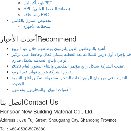
لوح أكريليك/PET
HPL (صفائح الضغط العالي)
ربط حافة PVC
تخصيص المنزل بالكامل
ملحقات الأجهزة
Recommend
أحدث الأخبار
أشيد بالموظفين الذين يلتزمون بوظائفهم خلال عيد الربيع.
قم بإجراء أول درس للسلامة بعد العطلة بشكل فعال وحافظ على تركيز
الوعي بإنتاج السلامة بشكل صارم.
عقدت الشركة بشكل رائع مؤتمر الملخص والثناء السنوي لعام 2023.
تقوم الشركة بتوزيع فوائد عيد الربيع.
التدريب في مهرجان الربيع: إعادة الشحن مشغولة لتمكين آفاق التنمية
الجديدة
أصوات البوق، والمحاربون يتقدمون!
Contact Us
اتصل بنا
Honsoar New Building Material Co., Ltd.
Address：678 Fuji Street, Shouguang City, Shandong Province
Tel：+86-0536-5678886