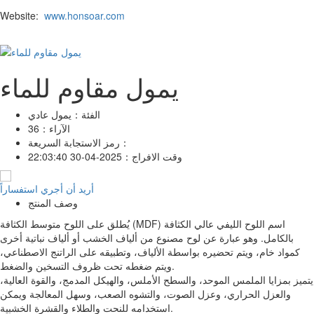
Website:
www.honsoar.com
يمول مقاوم للماء
الفئة：
يمول عادي
الآراء：
36
رمز الاستجابة السريعة：
وقت الافراج：
2025-04-30 22:03:40
أريد أن أجري استفساراً
وصف المنتج
يُطلق على اللوح متوسط ​​الكثافة (MDF) اسم اللوح الليفي عالي الكثافة
بالكامل. وهو عبارة عن لوح مصنوع من ألياف الخشب أو ألياف نباتية أخرى
كمواد خام، ويتم تحضيره بواسطة الألياف، وتطبيقه على الراتنج الاصطناعي،
ويتم ضغطه تحت ظروف التسخين والضغط.
يتميز بمزايا الملمس الموحد، والسطح الأملس، والهيكل المدمج، والقوة العالية،
والعزل الحراري، وعزل الصوت، والتشوه الصعب، وسهل المعالجة ويمكن
استخدامه للنحت والطلاء والقشرة الخشبية.