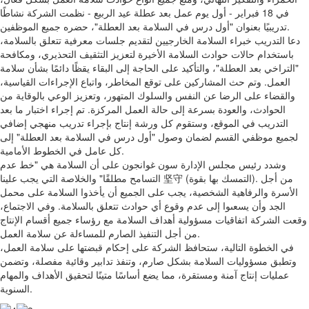
في 18 فبراير - أول يوم عمل بعد عطلة عيد الربيع - نظمت الشركة نشاطًا
تدريبيًا بعنوان "أول درس في السلامة بعد العطلة"، حضره جميع الموظفين.
دعا التدريب خبراء السلامة الخارجيين لتقديم جلسات معرفية تتعلق بالسلامة،
باستخدام حالات حوادث السلامة الأخيرة لتعزيز التثقيف التحذيري، ومكافحة
"التراخي بعد العطلة"، والتأكيد على الحاجة إلى البقاء يقظًا دائمًا بشأن سلامة
العمل. وتم حث المشاركين على توقع المخاطر، واتباع الإجراءات القياسية،
والقضاء على الرضا عن النفس والسلوك المتهور، وتعزيز الوعي بالوقاية من
الحوادث، والعودة بسرعة إلى حالة العمل المركزة. تم إجراء اختبار ما بعد
التدريب في الموقع، وستقوم كل ورشة إنتاج بإجراء تدريب منهجي إضافي
لجميع موظفي القسم لضمان وصول "أول درس في السلامة بعد العطلة" إلى
كل عامل في الخطوط الأمامية.
وشدد رئيس مجلس الإدارة سون غوانجون على أن السلامة هي "خط عدم
التسامح مطلقًا" والخلاصة التي يجب علينا 坚守 (التمسك بها بقوة). من أجل
الأسرة والرفاهية الشخصية، يجب على الجميع أن يأخذوا السلامة على محمل
الجد وأن يسعىوا إلى عدم وقوع أي حوادث تتعلق بالسلامة. وفي الاجتماع،
وقعت الشركة اتفاقيات مسؤولية أهداف السلامة مع رؤساء جميع أقسام الإنتاج
من أجل التنفيذ الصارم للمساءلة عن سلامة العمل.
في الخطوة التالية، ستحافظ الشركة على إحكام قبضتها على سلامة العمل،
وتطبق مسؤوليات السلامة بشكل صارم، وتنفذ تدابير وقائية مفصلة، ​​وتضمن
عمليات إنتاج آمنة ومستقرة، مما يضع أساسًا متينًا لتحقيق الأهداف والمهام
السنوية.