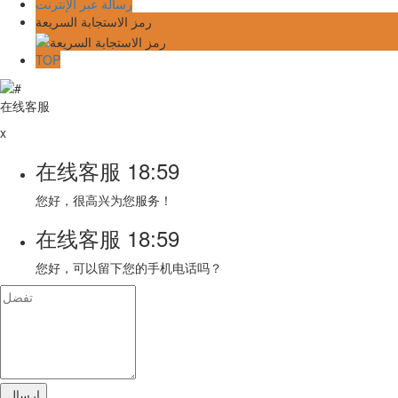
رسالة عبر الإنترنت
رمز الاستجابة السريعة
TOP
在线客服
x
在线客服
18:59
您好，很高兴为您服务！
在线客服
18:59
您好，可以留下您的手机电话吗？