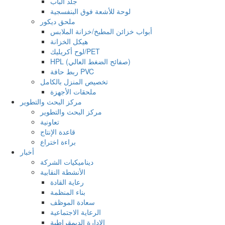
جلد الباب
لوحة للأشعة فوق البنفسجية
ملحق ديكور
أبواب خزائن المطبخ/خزانة الملابس
هيكل الخزانة
لوح أكريليك/PET
HPL (صفائح الضغط العالي)
ربط حافة PVC
تخصيص المنزل بالكامل
ملحقات الأجهزة
مركز البحث والتطوير
مركز البحث والتطوير
تعاونية
قاعدة الإنتاج
براءة اختراع
أخبار
ديناميكيات الشركة
الأنشطة النقابية
رعاية القادة
بناء المنظمة
سعادة الموظف
الرعاية الاجتماعية
الإدارة الديمقراطية