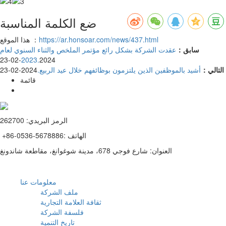
ضع الكلمة المناسبة
https://ar.honsoar.com/news/437.html
هذا الموقع ：
سابق：
عقدت الشركة بشكل رائع مؤتمر الملخص والثناء السنوي لعام
2023.
2024-02-23
التالي：
أشيد بالموظفين الذين يلتزمون بوظائفهم خلال عيد الربيع.
2024-02-23
قائمة
الرمز البريدي: 262700
+86-0536-5678886: الهاتف
العنوان: شارع فوجي 678، مدينة شوغوانغ، مقاطعة شاندونغ
معلومات عنا
ملف الشركة
ثقافة العلامة التجارية
فلسفة الشركة
تاريخ التنمية