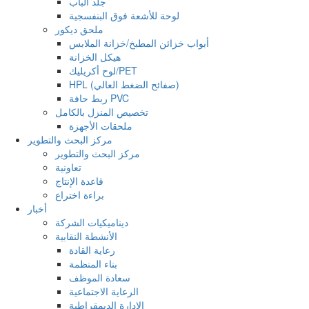
جلد الباب
لوحة للأشعة فوق البنفسجية
ملحق ديكور
أبواب خزائن المطبخ/خزانة الملابس
هيكل الخزانة
لوح أكريليك/PET
HPL (صفائح الضغط العالي)
ربط حافة PVC
تخصيص المنزل بالكامل
ملحقات الأجهزة
مركز البحث والتطوير
مركز البحث والتطوير
تعاونية
قاعدة الإنتاج
براءة اختراع
أخبار
ديناميكيات الشركة
الأنشطة النقابية
رعاية القادة
بناء المنظمة
سعادة الموظف
الرعاية الاجتماعية
الإدارة الديمقراطية