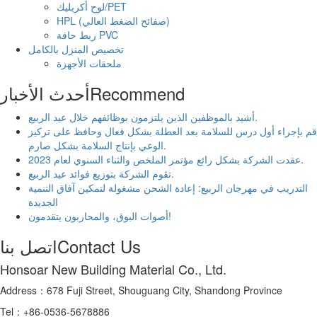
لوح أكريليك/PET
HPL (صفائح الضغط العالي)
ربط حافة PVC
تخصيص المنزل بالكامل
ملحقات الأجهزة
Recommend
أحدث الأخبار
أشيد بالموظفين الذين يلتزمون بوظائفهم خلال عيد الربيع.
قم بإجراء أول درس للسلامة بعد العطلة بشكل فعال وحافظ على تركيز
الوعي بإنتاج السلامة بشكل صارم.
عقدت الشركة بشكل رائع مؤتمر الملخص والثناء السنوي لعام 2023.
تقوم الشركة بتوزيع فوائد عيد الربيع.
التدريب في مهرجان الربيع: إعادة الشحن مشغولة لتمكين آفاق التنمية
الجديدة
أصوات البوق، والمحاربون يتقدمون!
Contact Us
اتصل بنا
Honsoar New Building Material Co., Ltd.
Address：678 Fuji Street, Shouguang City, Shandong Province
Tel：+86-0536-5678886