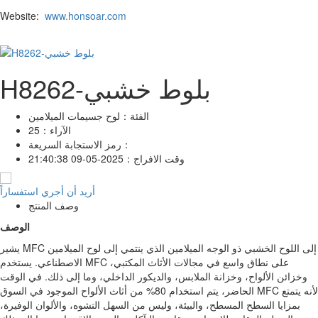
Website:
www.honsoar.com
H8262-بلوط خشبي
الفئة：
لوح جسيمات الميلامين
الآراء：
25
رمز الاستجابة السريعة：
وقت الافراج：
2025-05-09 21:40:38
أريد أن أجري استفساراً
وصف المنتج
الوصف
يشير MFC إلى اللوح الخشبي ذو الوجه الميلامين الذي ينتمي إلى لوح الميلامين
الاصطناعي. يستخدم MFC على نطاق واسع في مجالات الأثاث المكتبي،
وخزائن الألواح، وخزانة الملابس، والديكور الداخلي، وما إلى ذلك. في الوقت
الحاضر، يتم استخدام 80% من أثاث الألواح الموجود في السوق MFC لأنه يتمتع
بمزايا السطح المسطح، والبيئة، وليس من السهل التشوه، والألوان الوفيرة،