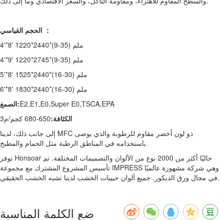
والسطح المقاوم للاهتراء، ومقاومة التآكل، والسعر الاقتصادي وما إلى ذلك.
الحجم القياسي ：
4'*8' 1220*2440*(9-35) ملم
4'*9' 1220*2745*(9-35) ملم
5'*8' 1525*2440*(16-30) ملم
6'*8' 1830*2440*(16-30) ملم
E2,E1,E0,Super E0,TSCA,EPA
الصمغ:
الكثافة:
650-680 كجم/م3
إلى جانب ذلك، لدينا MFC ذو لون أخضر مقاوم للرطوبة والذي يوصى
باستخدامه في المناطق الرطبة مثل الحمام والمطبخ.
توفر Honsoar حاليًا أكثر من 2000 نوع من الألوان والتصميمات المختلفة. تم
تأسيس المشروع المشترك مع مجموعة IMPRESS وهي شركة مشهورة عالميًا
في مجال ورق الديكور. جميع ألوان حبيبات الخشب لدينا تشبه الخشب الحقيقي.
ضع الكلمة المناسبة