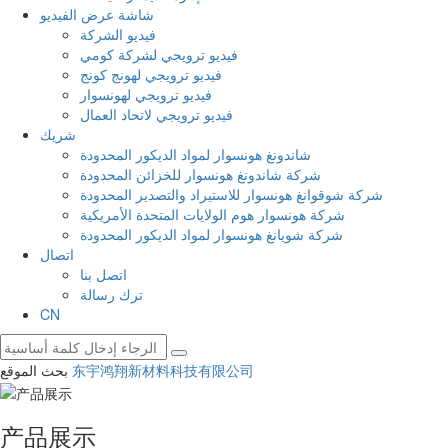
شاشة عرض الفيديو
فيديو الشركة
فيديو ترويجي لشركة كومي
فيديو ترويجي لهونج كونج
فيديو ترويجي لهونسوار
فيديو ترويجي لاتحاد العمال
شريك
شاندونغ هونسوار لمواد الديكور المحدودة
شركة شاندونغ هونسوار للخزائن المحدودة
شركة شوقوانغ هونسوار للاستيراد والتصدير المحدودة
شركة هونسوار هوم الولايات المتحدة الأمريكية
شركة شويانغ هونسوار لمواد الديكور المحدودة
اتصال
اتصل بنا
ترك رسالة
CN
东宇鸿翔新材料科技有限公司
بحث الموقع
产品展示