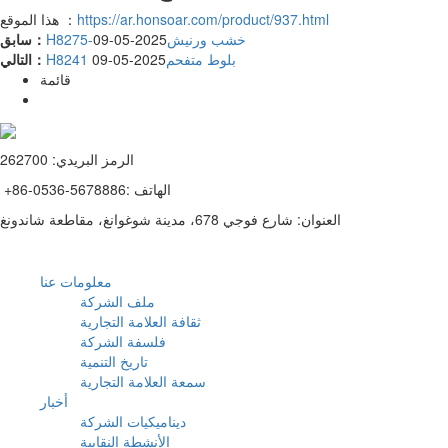
https://ar.honsoar.com/product/937.html
هذا الموقع ：
H8275-خشب ورنيش
2025-05-09
سابق：
H8241 بلوط متفحم
2025-05-09
التالي：
قائمة
الرمز البريدي: 262700
+86-0536-5678886: الهاتف
العنوان: شارع فوجي 678، مدينة شوغوانغ، مقاطعة شاندونغ
معلومات عنا
ملف الشركة
ثقافة العلامة التجارية
فلسفة الشركة
تاريخ التنمية
سمعة العلامة التجارية
أخبار
ديناميكيات الشركة
الأنشطة النقابية