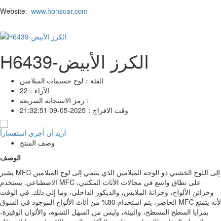
Website:
www.honsoar.com
H6439-الكرز الأبيض
الفئة：
لوح جسيمات الميلامين
الآراء：
22
رمز الاستجابة السريعة：
وقت الافراج：
2025-05-09 21:32:51
أريد أن أجري استفساراً
وصف المنتج
الوصف
يشير MFC إلى اللوح الخشبي ذو الوجه الميلامين الذي ينتمي إلى لوح الميلامين
الاصطناعي. يستخدم MFC على نطاق واسع في مجالات الأثاث المكتبي،
وخزائن الألواح، وخزانة الملابس، والديكور الداخلي، وما إلى ذلك. في الوقت
الحاضر، يتم استخدام 80% من أثاث الألواح الموجود في السوق MFC لأنه يتمتع
بمزايا السطح المسطح، والبيئة، وليس من السهل التشوه، والألوان الوفيرة،