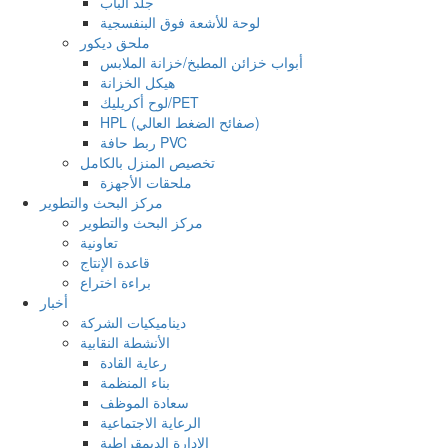
جلد الباب
لوحة للأشعة فوق البنفسجية
ملحق ديكور
أبواب خزائن المطبخ/خزانة الملابس
هيكل الخزانة
لوح أكريليك/PET
HPL (صفائح الضغط العالي)
ربط حافة PVC
تخصيص المنزل بالكامل
ملحقات الأجهزة
مركز البحث والتطوير
مركز البحث والتطوير
تعاونية
قاعدة الإنتاج
براءة اختراع
أخبار
ديناميكيات الشركة
الأنشطة النقابية
رعاية القادة
بناء المنظمة
سعادة الموظف
الرعاية الاجتماعية
الإدارة الديمقراطية