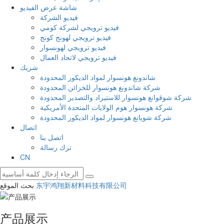
شاشة عرض الفيديو
فيديو الشركة
فيديو ترويجي لشركة كومي
فيديو ترويجي لهونج كونج
فيديو ترويجي لهونسوار
فيديو ترويجي لاتحاد العمال
شريك
شاندونغ هونسوار لمواد الديكور المحدودة
شركة شاندونغ هونسوار للخزائن المحدودة
شركة شوقوانغ هونسوار للاستيراد والتصدير المحدودة
شركة هونسوار هوم الولايات المتحدة الأمريكية
شركة شويانغ هونسوار لمواد الديكور المحدودة
اتصال
اتصل بنا
ترك رسالة
CN
东宇鸿翔新材料科技有限公司
بحث الموقع
产品展示