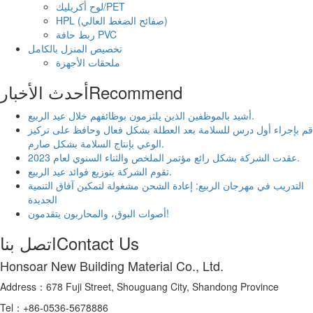
لوح أكريليك/PET
HPL (صفائح الضغط العالي)
ربط حافة PVC
تخصيص المنزل بالكامل
ملحقات الأجهزة
Recommend
أحدث الأخبار
أشيد بالموظفين الذين يلتزمون بوظائفهم خلال عيد الربيع.
قم بإجراء أول درس للسلامة بعد العطلة بشكل فعال وحافظ على تركيز
الوعي بإنتاج السلامة بشكل صارم.
عقدت الشركة بشكل رائع مؤتمر الملخص والثناء السنوي لعام 2023.
تقوم الشركة بتوزيع فوائد عيد الربيع.
التدريب في مهرجان الربيع: إعادة الشحن مشغولة لتمكين آفاق التنمية
الجديدة
أصوات البوق، والمحاربون يتقدمون!
Contact Us
اتصل بنا
Honsoar New Building Material Co., Ltd.
Address：678 Fuji Street, Shouguang City, Shandong Province
Tel：+86-0536-5678886