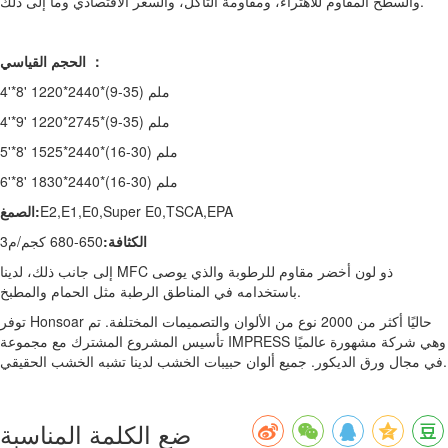
والسطح المقاوم للاهتراء، ومقاومة التآكل، والسعر الاقتصادي وما إلى ذلك.
الحجم القياسي ：
4'*8' 1220*2440*(9-35) ملم
4'*9' 1220*2745*(9-35) ملم
5'*8' 1525*2440*(16-30) ملم
6'*8' 1830*2440*(16-30) ملم
E2,E1,E0,Super E0,TSCA,EPA
الصمغ:
الكثافة:
650-680 كجم/م3
إلى جانب ذلك، لدينا MFC ذو لون أخضر مقاوم للرطوبة والذي يوصى
باستخدامه في المناطق الرطبة مثل الحمام والمطبخ.
توفر Honsoar حاليًا أكثر من 2000 نوع من الألوان والتصميمات المختلفة. تم
تأسيس المشروع المشترك مع مجموعة IMPRESS وهي شركة مشهورة عالميًا
في مجال ورق الديكور. جميع ألوان حبيبات الخشب لدينا تشبه الخشب الحقيقي.
ضع الكلمة المناسبة