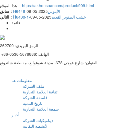
https://ar.honsoar.com/product/909.html
هذا الموقع ：
H6448-الأبنوس
2025-05-09
سابق：
H6438-1-خشب الصنوبر القديم
2025-05-09
التالي：
قائمة
الرمز البريدي: 262700
+86-0536-5678886: الهاتف
العنوان: شارع فوجي 678، مدينة شوغوانغ، مقاطعة شاندونغ
معلومات عنا
ملف الشركة
ثقافة العلامة التجارية
فلسفة الشركة
تاريخ التنمية
سمعة العلامة التجارية
أخبار
ديناميكيات الشركة
الأنشطة النقابية