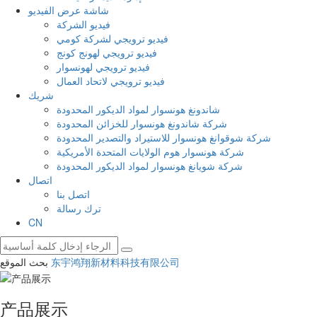
شاشة عرض الفيديو
فيديو الشركة
فيديو ترويجي لشركة كومي
فيديو ترويجي لهونج كونج
فيديو ترويجي لهونسوار
فيديو ترويجي لاتحاد العمال
شريك
شاندونغ هونسوار لمواد الديكور المحدودة
شركة شاندونغ هونسوار للخزائن المحدودة
شركة شوقوانغ هونسوار للاستيراد والتصدير المحدودة
شركة هونسوار هوم الولايات المتحدة الأمريكية
شركة شويانغ هونسوار لمواد الديكور المحدودة
اتصال
اتصل بنا
ترك رسالة
CN
东宇鸿翔新材料科技有限公司
بحث الموقع
产品展示