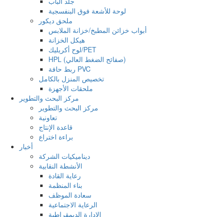
جلد الباب
لوحة للأشعة فوق البنفسجية
ملحق ديكور
أبواب خزائن المطبخ/خزانة الملابس
هيكل الخزانة
لوح أكريليك/PET
HPL (صفائح الضغط العالي)
ربط حافة PVC
تخصيص المنزل بالكامل
ملحقات الأجهزة
مركز البحث والتطوير
مركز البحث والتطوير
تعاونية
قاعدة الإنتاج
براءة اختراع
أخبار
ديناميكيات الشركة
الأنشطة النقابية
رعاية القادة
بناء المنظمة
سعادة الموظف
الرعاية الاجتماعية
الإدارة الديمقراطية