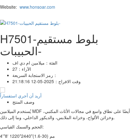
Website:
www.honsoar.com
H7501-بلوط مستقيم
الحبيبات-
الفئة：
ميلامين ام دي اف
الآراء：
27
رمز الاستجابة السريعة：
وقت الافراج：
2025-05-12 21:18:16
أريد أن أجري استفساراً
وصف المنتج
يُستخدم الميلامين MDF أيضًا على نطاق واسع في مجالات الأثاث المكتبي،
وخزائن الألواح، وخزانة الملابس، والديكور الداخلي، وما إلى ذلك.
الحجم والسمك القياسي:
4'*8' 1220*2440*(1.6-30) مم