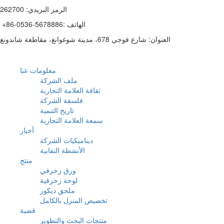
الرمز البريدي: 262700
+86-0536-5678886: الهاتف
العنوان: شارع فوجي 678، مدينة شوغوانغ، مقاطعة شاندونغ
معلومات عنا
ملف الشركة
ثقافة العلامة التجارية
فلسفة الشركة
تاريخ التنمية
سمعة العلامة التجارية
أخبار
ديناميكيات الشركة
الأنشطة النقابية
منتج
ورق زخرفي
لوحة زخرفية
ملحق ديكور
تخصيص المنزل بالكامل
قضية
منتجات البحث والتطوير