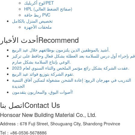
لوح أكريليك/PET
HPL (صفائح الضغط العالي)
ربط حافة PVC
تخصيص المنزل بالكامل
ملحقات الأجهزة
Recommend
أحدث الأخبار
أشيد بالموظفين الذين يلتزمون بوظائفهم خلال عيد الربيع.
قم بإجراء أول درس للسلامة بعد العطلة بشكل فعال وحافظ على تركيز
الوعي بإنتاج السلامة بشكل صارم.
عقدت الشركة بشكل رائع مؤتمر الملخص والثناء السنوي لعام 2023.
تقوم الشركة بتوزيع فوائد عيد الربيع.
التدريب في مهرجان الربيع: إعادة الشحن مشغولة لتمكين آفاق التنمية
الجديدة
أصوات البوق، والمحاربون يتقدمون!
Contact Us
اتصل بنا
Honsoar New Building Material Co., Ltd.
Address：678 Fuji Street, Shouguang City, Shandong Province
Tel：+86-0536-5678886