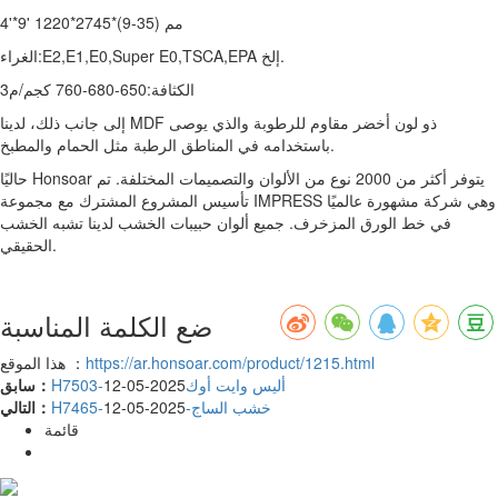
4'*9' 1220*2745*(9-35) مم
الغراء:E2,E1,E0,Super E0,TSCA,EPA إلخ.
الكثافة:650-680-760 كجم/م3
إلى جانب ذلك، لدينا MDF ذو لون أخضر مقاوم للرطوبة والذي يوصى
باستخدامه في المناطق الرطبة مثل الحمام والمطبخ.
حاليًا Honsoar يتوفر أكثر من 2000 نوع من الألوان والتصميمات المختلفة. تم
تأسيس المشروع المشترك مع مجموعة IMPRESS وهي شركة مشهورة عالميًا
في خط الورق المزخرف. جميع ألوان حبيبات الخشب لدينا تشبه الخشب
الحقيقي.
ضع الكلمة المناسبة
https://ar.honsoar.com/product/1215.html
هذا الموقع ：
H7503-أليس وايت أوك
2025-05-12
سابق：
H7465-خشب الساج-
2025-05-12
التالي：
قائمة