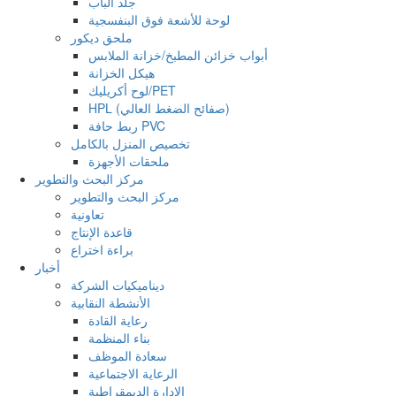
جلد الباب
لوحة للأشعة فوق البنفسجية
ملحق ديكور
أبواب خزائن المطبخ/خزانة الملابس
هيكل الخزانة
لوح أكريليك/PET
HPL (صفائح الضغط العالي)
ربط حافة PVC
تخصيص المنزل بالكامل
ملحقات الأجهزة
مركز البحث والتطوير
مركز البحث والتطوير
تعاونية
قاعدة الإنتاج
براءة اختراع
أخبار
ديناميكيات الشركة
الأنشطة النقابية
رعاية القادة
بناء المنظمة
سعادة الموظف
الرعاية الاجتماعية
الإدارة الديمقراطية