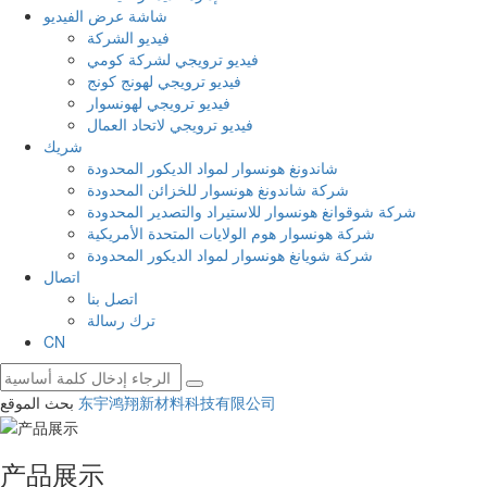
شاشة عرض الفيديو
فيديو الشركة
فيديو ترويجي لشركة كومي
فيديو ترويجي لهونج كونج
فيديو ترويجي لهونسوار
فيديو ترويجي لاتحاد العمال
شريك
شاندونغ هونسوار لمواد الديكور المحدودة
شركة شاندونغ هونسوار للخزائن المحدودة
شركة شوقوانغ هونسوار للاستيراد والتصدير المحدودة
شركة هونسوار هوم الولايات المتحدة الأمريكية
شركة شويانغ هونسوار لمواد الديكور المحدودة
اتصال
اتصل بنا
ترك رسالة
CN
东宇鸿翔新材料科技有限公司
بحث الموقع
产品展示