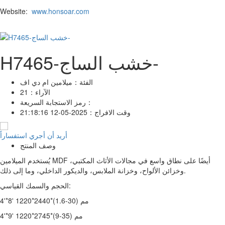
Website:
www.honsoar.com
H7465-خشب الساج-
الفئة：
ميلامين ام دي اف
الآراء：
21
رمز الاستجابة السريعة：
وقت الافراج：
2025-05-12 21:18:16
أريد أن أجري استفساراً
وصف المنتج
يُستخدم الميلامين MDF أيضًا على نطاق واسع في مجالات الأثاث المكتبي،
وخزائن الألواح، وخزانة الملابس، والديكور الداخلي، وما إلى ذلك.
الحجم والسمك القياسي:
4'*8' 1220*2440*(1.6-30) مم
4'*9' 1220*2745*(9-35) مم