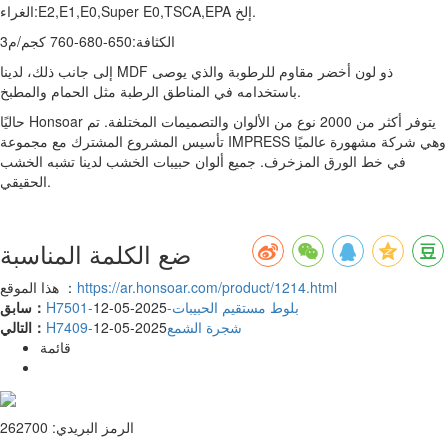
الغراء:E2,E1,E0,Super E0,TSCA,EPA إلخ.
الكثافة:650-680-760 كجم/م3
إلى جانب ذلك، لدينا MDF ذو لون أخضر مقاوم للرطوبة والذي يوصى
باستخدامه في المناطق الرطبة مثل الحمام والمطبخ.
حاليًا Honsoar يتوفر أكثر من 2000 نوع من الألوان والتصميمات المختلفة. تم
تأسيس المشروع المشترك مع مجموعة IMPRESS وهي شركة مشهورة عالميًا
في خط الورق المزخرف. جميع ألوان حبيبات الخشب لدينا تشبه الخشب
الحقيقي.
ضع الكلمة المناسبة
https://ar.honsoar.com/product/1214.html
هذا الموقع ：
H7501-بلوط مستقيم الحبيبات-
2025-05-12
سابق：
H7409-شجرة الشمع
2025-05-12
التالي：
قائمة
الرمز البريدي: 262700