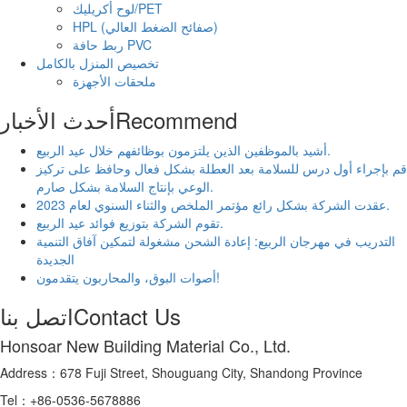
لوح أكريليك/PET
HPL (صفائح الضغط العالي)
ربط حافة PVC
تخصيص المنزل بالكامل
ملحقات الأجهزة
Recommend
أحدث الأخبار
أشيد بالموظفين الذين يلتزمون بوظائفهم خلال عيد الربيع.
قم بإجراء أول درس للسلامة بعد العطلة بشكل فعال وحافظ على تركيز
الوعي بإنتاج السلامة بشكل صارم.
عقدت الشركة بشكل رائع مؤتمر الملخص والثناء السنوي لعام 2023.
تقوم الشركة بتوزيع فوائد عيد الربيع.
التدريب في مهرجان الربيع: إعادة الشحن مشغولة لتمكين آفاق التنمية
الجديدة
أصوات البوق، والمحاربون يتقدمون!
Contact Us
اتصل بنا
Honsoar New Building Material Co., Ltd.
Address：678 Fuji Street, Shouguang City, Shandong Province
Tel：+86-0536-5678886