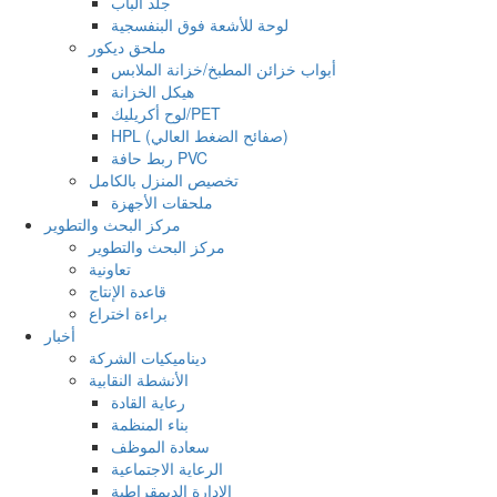
جلد الباب
لوحة للأشعة فوق البنفسجية
ملحق ديكور
أبواب خزائن المطبخ/خزانة الملابس
هيكل الخزانة
لوح أكريليك/PET
HPL (صفائح الضغط العالي)
ربط حافة PVC
تخصيص المنزل بالكامل
ملحقات الأجهزة
مركز البحث والتطوير
مركز البحث والتطوير
تعاونية
قاعدة الإنتاج
براءة اختراع
أخبار
ديناميكيات الشركة
الأنشطة النقابية
رعاية القادة
بناء المنظمة
سعادة الموظف
الرعاية الاجتماعية
الإدارة الديمقراطية