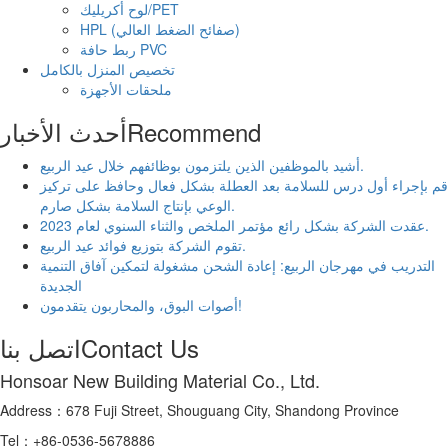
لوح أكريليك/PET
HPL (صفائح الضغط العالي)
ربط حافة PVC
تخصيص المنزل بالكامل
ملحقات الأجهزة
Recommend
أحدث الأخبار
أشيد بالموظفين الذين يلتزمون بوظائفهم خلال عيد الربيع.
قم بإجراء أول درس للسلامة بعد العطلة بشكل فعال وحافظ على تركيز
الوعي بإنتاج السلامة بشكل صارم.
عقدت الشركة بشكل رائع مؤتمر الملخص والثناء السنوي لعام 2023.
تقوم الشركة بتوزيع فوائد عيد الربيع.
التدريب في مهرجان الربيع: إعادة الشحن مشغولة لتمكين آفاق التنمية
الجديدة
أصوات البوق، والمحاربون يتقدمون!
Contact Us
اتصل بنا
Honsoar New Building Material Co., Ltd.
Address：678 Fuji Street, Shouguang City, Shandong Province
Tel：+86-0536-5678886