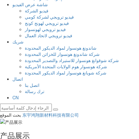
شاشة عرض الفيديو
فيديو الشركة
فيديو ترويجي لشركة كومي
فيديو ترويجي لهونج كونج
فيديو ترويجي لهونسوار
فيديو ترويجي لاتحاد العمال
شريك
شاندونغ هونسوار لمواد الديكور المحدودة
شركة شاندونغ هونسوار للخزائن المحدودة
شركة شوقوانغ هونسوار للاستيراد والتصدير المحدودة
شركة هونسوار هوم الولايات المتحدة الأمريكية
شركة شويانغ هونسوار لمواد الديكور المحدودة
اتصال
اتصل بنا
ترك رسالة
CN
东宇鸿翔新材料科技有限公司
بحث الموقع
产品展示