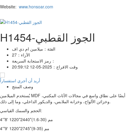
Website:
www.honsoar.com
H1454-الجوز القطبي
الفئة：
ميلامين ام دي اف
الآراء：
27
رمز الاستجابة السريعة：
وقت الافراج：
2025-05-12 20:59:12
أريد أن أجري استفساراً
وصف المنتج
يُستخدم الميلامين MDF أيضًا على نطاق واسع في مجالات الأثاث المكتبي،
وخزائن الألواح، وخزانة الملابس، والديكور الداخلي، وما إلى ذلك.
الحجم والسمك القياسي:
4'*8' 1220*2440*(1.6-30) مم
4'*9' 1220*2745*(9-35) مم