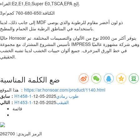
الغراء:E2,E1,E0,Super E0,TSCA,EPA إلخ.
الكثافة:650-680-760 كجم/م3
إلى جانب ذلك، لدينا MDF ذو لون أخضر مقاوم للرطوبة والذي يوصى
باستخدامه في المناطق الرطبة مثل الحمام والمطبخ.
حاليًا Honsoar يتوفر أكثر من 2000 نوع من الألوان والتصميمات المختلفة. تم
تأسيس المشروع المشترك مع مجموعة IMPRESS وهي شركة مشهورة عالميًا
في خط الورق المزخرف. جميع ألوان حبيبات الخشب لدينا تشبه الخشب
الحقيقي.
ضع الكلمة المناسبة
https://ar.honsoar.com/product/1140.html
هذا الموقع ：
H1458-1-طوب رمادي
2025-05-12
سابق：
H1453-1-القيقب
2025-05-12
التالي：
قائمة
الرمز البريدي: 262700