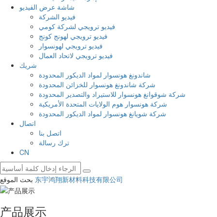
شاشة عرض الفيديو
فيديو الشركة
فيديو ترويجي لشركة كومي
فيديو ترويجي لهونج كونج
فيديو ترويجي لهونسوار
فيديو ترويجي لاتحاد العمال
شريك
شاندونغ هونسوار لمواد الديكور المحدودة
شركة شاندونغ هونسوار للخزائن المحدودة
شركة شوقوانغ هونسوار للاستيراد والتصدير المحدودة
شركة هونسوار هوم الولايات المتحدة الأمريكية
شركة شويانغ هونسوار لمواد الديكور المحدودة
اتصال
اتصل بنا
ترك رسالة
CN
东宇鸿翔新材料科技有限公司
بحث الموقع
产品展示