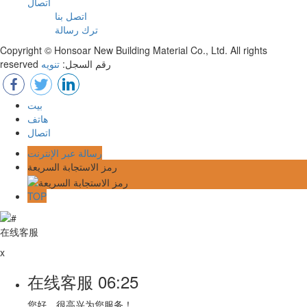
اتصال
اتصل بنا
ترك رسالة
Copyright © Honsoar New Building Material Co., Ltd. All rights
reserved رقم السجل:
تنويه
بيت
هاتف
اتصال
رسالة عبر الإنترنت
رمز الاستجابة السريعة
TOP
在线客服
x
在线客服
06:25
您好，很高兴为您服务！