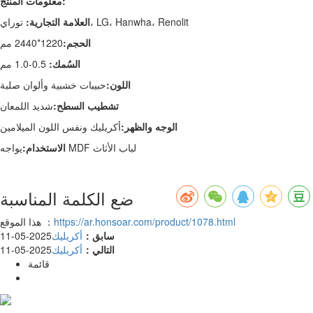
معلومات المنتج:
توراي، LG، Hanwha، Renolit
العلامة التجارية:
الحجم:
1220*2440 مم
السُمك:
0.5-1.0 مم
اللون:
حبيبات خشبية وألوان صلبة
تشطيب السطح:
شديد اللمعان
الوجه والظهر:
أكريليك ونفس اللون الميلامين
يواجه MDF لباب الأثاث
الاستخدام:
ضع الكلمة المناسبة
https://ar.honsoar.com/product/1078.html
هذا الموقع ：
سابق：
أكريليك
2025-05-11
التالي：
أكريليك
2025-05-11
قائمة