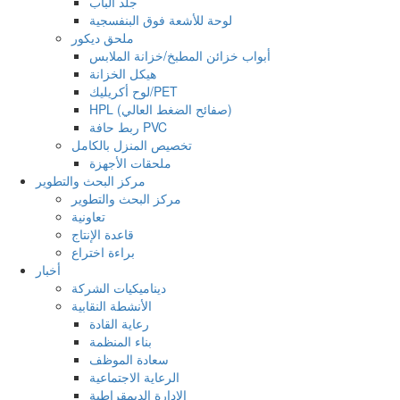
جلد الباب
لوحة للأشعة فوق البنفسجية
ملحق ديكور
أبواب خزائن المطبخ/خزانة الملابس
هيكل الخزانة
لوح أكريليك/PET
HPL (صفائح الضغط العالي)
ربط حافة PVC
تخصيص المنزل بالكامل
ملحقات الأجهزة
مركز البحث والتطوير
مركز البحث والتطوير
تعاونية
قاعدة الإنتاج
براءة اختراع
أخبار
ديناميكيات الشركة
الأنشطة النقابية
رعاية القادة
بناء المنظمة
سعادة الموظف
الرعاية الاجتماعية
الإدارة الديمقراطية