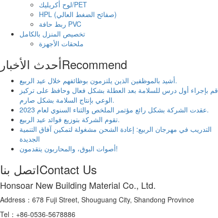
لوح أكريليك/PET
HPL (صفائح الضغط العالي)
ربط حافة PVC
تخصيص المنزل بالكامل
ملحقات الأجهزة
Recommend
أحدث الأخبار
أشيد بالموظفين الذين يلتزمون بوظائفهم خلال عيد الربيع.
قم بإجراء أول درس للسلامة بعد العطلة بشكل فعال وحافظ على تركيز
الوعي بإنتاج السلامة بشكل صارم.
عقدت الشركة بشكل رائع مؤتمر الملخص والثناء السنوي لعام 2023.
تقوم الشركة بتوزيع فوائد عيد الربيع.
التدريب في مهرجان الربيع: إعادة الشحن مشغولة لتمكين آفاق التنمية
الجديدة
أصوات البوق، والمحاربون يتقدمون!
Contact Us
اتصل بنا
Honsoar New Building Material Co., Ltd.
Address：678 Fuji Street, Shouguang City, Shandong Province
Tel：+86-0536-5678886