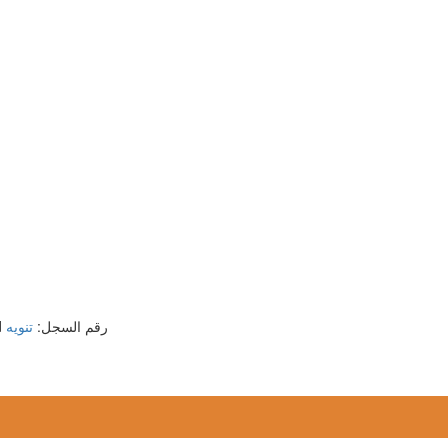
Copyright © Honsoar New Building Material Co., Ltd. All rights reserved رقم السجل:
تنويه