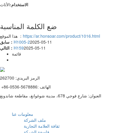
الاستخدام:
الأثاث
ضع الكلمة المناسبة
https://ar.honsoar.com/product/1016.html
هذا الموقع ：
2025-05-11
H1005-2
سابق：
2025-05-11
H159
التالي：
قائمة
الرمز البريدي: 262700
+86-0536-5678886: الهاتف
العنوان: شارع فوجي 678، مدينة شوغوانغ، مقاطعة شاندونغ
معلومات عنا
ملف الشركة
ثقافة العلامة التجارية
فلسفة الشركة