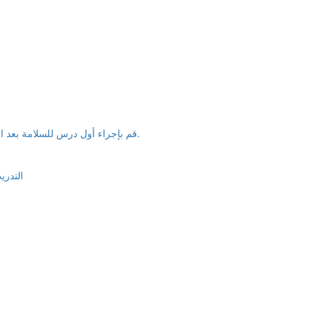
قم بإجراء أول درس للسلامة بعد العطلة بشكل فعال وحافظ على تركيز الوعي بإنتاج السلامة بشكل صارم.
التدري