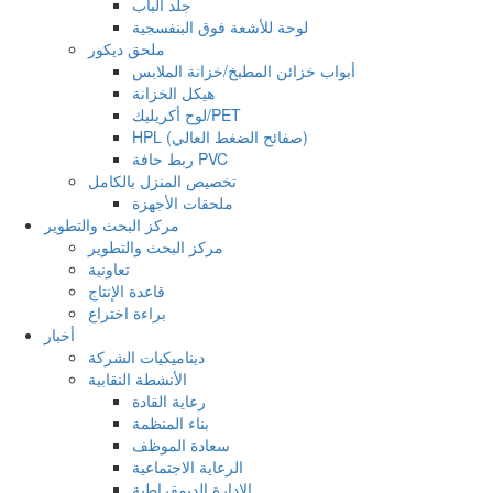
جلد الباب
لوحة للأشعة فوق البنفسجية
ملحق ديكور
أبواب خزائن المطبخ/خزانة الملابس
هيكل الخزانة
لوح أكريليك/PET
HPL (صفائح الضغط العالي)
ربط حافة PVC
تخصيص المنزل بالكامل
ملحقات الأجهزة
مركز البحث والتطوير
مركز البحث والتطوير
تعاونية
قاعدة الإنتاج
براءة اختراع
أخبار
ديناميكيات الشركة
الأنشطة النقابية
رعاية القادة
بناء المنظمة
سعادة الموظف
الرعاية الاجتماعية
الإدارة الديمقراطية