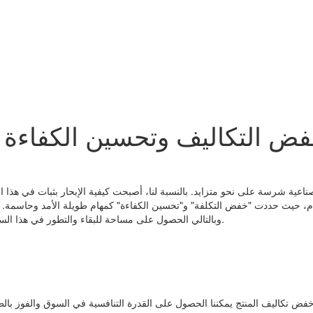
ض التكاليف وتحسين الكفاءة و
 الصناعية شرسة على نحو متزايد. بالنسبة لنا، أصبحت كيفية الإبحار بثبات في ه
، حيث حددت "خفض التكلفة" و"تحسين الكفاءة" كمهام طويلة الأمد وحاسمة. ف
وبالتالي الحصول على مساحة للبقاء والتطور في هذا السوق المتغير باستمرار، إلا من خلال خفض التكاليف وتحسين الكفاءة بشكل فعال.
ض تكاليف المنتج يمكننا الحصول على القدرة التنافسية في السوق والفوز بالط