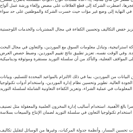
بب عجزها، اضطرت الشركة إلى قطع العلاقات على مضض وإلغاء ورشة عمل ألواح
تعزيز خفض التكاليف وتحسين الكفاءة في مجال المشتريات والخدمات اللوجستية
راكة استراتيجية، وتبادل معلومات السوق مع الموردين، والتعاون في مجال البحث
لجودة. وفي الوقت نفسه، تعزيز تطبيق نتائج تقييم الموردين، وضبط حصص العرض
لبيانات من الموردين، بما في ذلك الالتزام بالمواعيد المحددة للتسليم، وبيانات
لجودة العالية. تطوير وتحسين نظام إدارة الموردين، واستخدام أدوات تكنولوجيا
ليب إدارة المخزون العلمية والمعقولة مثل تصنيف ABC ونموذج كمية الطلب الاقتصادي للتحكم بدقة في مستويات المخزون. من خلال إنشاء نظام تحذير للمخزون الآمن، يمكن
ات تحسين المسار، وأنظمة جدولة المركبات، وغيرها من الوسائل لتقليل تكاليف