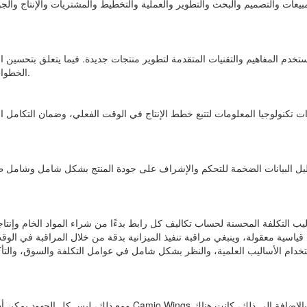
ت والتصميم والبحث والتطوير والعملية والتخطيط والمشتريات والإنتاج والجودة
المفاهيم والتقنيات المتقدمة لتطوير منتجات جديدة. فيما يتعلق بتحسين العملي
الخطوات التشغيلية والنفايات غير الضرورية والقضاء عليها، وتقليل تكاليف عملية المنتج.
ات تكنولوجيا المعلومات لتتبع خطط الإنتاج في الوقت الفعلي، وضمان التكامل
يل البيانات الضخمة للتحكم والإشراف على جودة المنتج بشكل شامل وشامل طوا
ليب التكلفة المحسنة لحساب تكاليف كل رابط بدءًا من شراء المواد الخام وإنتاجها 
 قياسية معقولة، وينبغي مراقبة تنفيذ الميزانية بدقة من خلال المراقبة في الو
خدام الأساليب العلمية، والنظر بشكل شامل في عوامل التكلفة والسوق، والتأكد
ومع ذلك، ليس كل الجهود يمكن أن تسفر عن نتائج مثالية. إذا أخذنا من