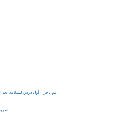
قم بإجراء أول درس للسلامة بعد العطلة بشكل فعال وحافظ على تركيز الوعي بإنتاج السلامة بشكل صارم.
التدري