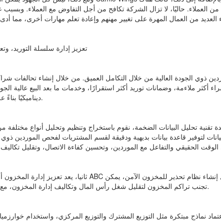
ن العملاء. حاليًا، لا تزال الشركة تكافح من أجل التفاوض مع العملاء. وبس
تعزيز إدارة سلسلة التوريد، و
لموردين ذوي الجودة العالية من خلال التكامل العميق. من خلال إنشاء تحالفات ش
ء أكثر ملاءمة، وضمانات توريد أكثر استقرارًا، وخدمات ما بعد البيع عالية ا
ديناميكيًا بناءً على المواقف الفعلية، والتأكد من أن سلسلة التوريد مستقرة وموثوقة وديناميكية.
 تقنية تحليل البيانات الضخمة، نقوم باستخراج وتنظيم وتحليل أنواع مختلفة من ا
يانات لتوفير قاعدة بيانات بديهية ودقيقة لقسم المشتريات لفحص الموردين ذوي ا
ثانيا، يعد تعزيز إدارة المخزون أمرا بالغ الأهمية. استخدام أسا
تجنب تراكم المخزون لتقليل شغل رأس المال وتكاليف إدارة المخزون، مع استخدام تكنولوجيا التعاون في سلسلة التوريد لضمان الإنتاج والمبيعات بسلاسة.
ماد نماذج مبتكرة مثل التوزيع المشترك والتوزيع المركزي، واستخدام خوارزمي