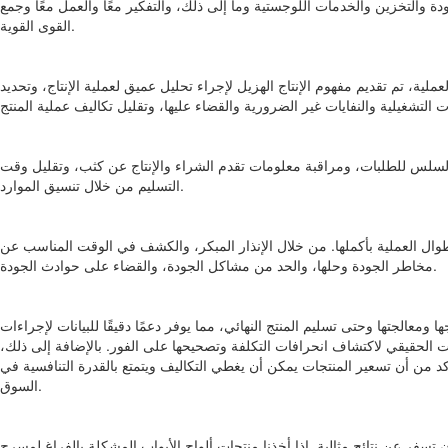
 والتخزين والخدمات اللوجستية وما إلى ذلك، والتفكير معًا والعمل معًا وجمع
القوى القوية.
ة، تم تقديم مفهوم الإنتاج الهزيل لإجراء تحليل عميق لعملية الإنتاج، وتحديد
 السلس للطلبات، ومراقبة معلومات تقدم الشراء والإنتاج عن كثب، وتقليل وقت
التسليم من خلال تنسيق الموارد.
ل العملية بأكملها. من خلال الإنذار المبكر، والكشف في الوقت المناسب عن
مخاطر الجودة وحلها، والحد من مشاكل الجودة، والقضاء على حوادث الجودة.
ومعالجتها وحتى تسليم المنتج النهائي، مما يوفر دعمًا دقيقًا للبيانات لإجراءات
قت الحقيقي لاكتشاف انحرافات التكلفة وتصحيحها على الفور. بالإضافة إلى ذلك،
 من أن تسعير المنتجات يمكن أن يغطي التكاليف ويتمتع بالقدرة التنافسية في
السوق.
تجات ألواح الأبواب المشكلة بالفراغ لمسرح Camio Wings كمثال، فإن تكلفتها كانت مرتفعة دائمًا وليس لديها قدرة تنافسية في السوق. بالإضافة إلى ذلك، كانت هناك