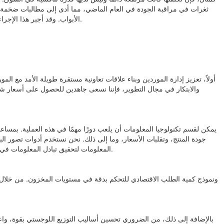
ثغرات في مراقبة الجودة في العام الماضي، مما أدى إلى مطالبات ضخمة م
الأبواب. وقد أجبر هذا الإجراء العديد من العمال المهرة على تغيير مهنهم وإعادة تعلم مهارات أخرى، مما أدى في النهاية إلى وضع غير مؤات حيث خسرت الشركة والموظفين على حد سواء.
أولاً، تعزيز إدارة الموردين وبناء علاقات تعاونية مستقرة طويلة الأمد مع ا
والابتكار في مجال التطوير، فإننا نسعى جاهدين للحصول على أسعار شرا
يمكن لقسم تكنولوجيا المعلومات أن يلعب دورًا مهمًا في هذه العملية. بمساعدة
جودة المنتج، وتقلبات الأسعار، وما إلى ذلك. نحن نستخدم أدوات تصور الب
المعلومات لتحقيق تبادل المعلومات في الوقت الحقيقي والتفاعل مع الموردين، وتحسين كفاءة الاتصال، وتقليل تكاليف المعلومات في عملية الشراء، وتعزيز الكفاءة التعاونية الشاملة لسلسلة التوريد.
بالإضافة إلى ذلك، من الضروري تحسين أساليب التوزيع اللوجستي بقوة، واعت