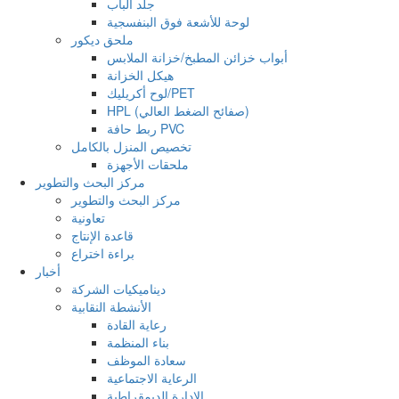
جلد الباب
لوحة للأشعة فوق البنفسجية
ملحق ديكور
أبواب خزائن المطبخ/خزانة الملابس
هيكل الخزانة
لوح أكريليك/PET
HPL (صفائح الضغط العالي)
ربط حافة PVC
تخصيص المنزل بالكامل
ملحقات الأجهزة
مركز البحث والتطوير
مركز البحث والتطوير
تعاونية
قاعدة الإنتاج
براءة اختراع
أخبار
ديناميكيات الشركة
الأنشطة النقابية
رعاية القادة
بناء المنظمة
سعادة الموظف
الرعاية الاجتماعية
الإدارة الديمقراطية